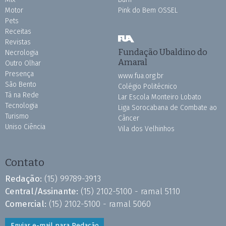
Motor
Pink do Bem OSSEL
Pets
Receitas
Revistas
Fundação Ubaldino do
Necrologia
Amaral
Outro Olhar
Presença
www.fua.org.br
São Bento
Colégio Politécnico
Tá na Rede
Lar Escola Monteiro Lobato
Tecnologia
Liga Sorocabana de Combate ao
Turismo
Câncer
Uniso Ciência
Vila dos Velhinhos
Contato
Redação:
(15) 99789-3913
Central/Assinante:
(15) 2102-5100 - ramal 5110
Comercial:
(15) 2102-5100 - ramal 5060
Enviar e-mail para Redação