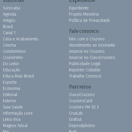
Editorias
Expediente
Sorocaba
Expediente
Agenda
Projeto Memória
Artigos
Política de Privacidade
Brasil
Fale conosco
Canal 1
Casa e Acabamento
Fale com o Cruzeiro
Cinema
Atendimento ao Assinante
Condomínios
Anuncie no Cruzeiro
Cruzeirinho
Anuncie no ClassiCruzeiro
Do Leitor
Publicidade Legal
Educação
Repórter Cidadão
Educa Mais Brasil
Trabalhe Conosco
Esporte
Parceiros
Economia
Editorial
ClassiCruzeiro
Exterior
CruzeiroCard
Guia Saúde
Cruzeiro FM 92.3
Informação Livre
CruxLab
Letra Viva
Grafsul
Magnus Futsal
Depositphotos
Mix
Burh