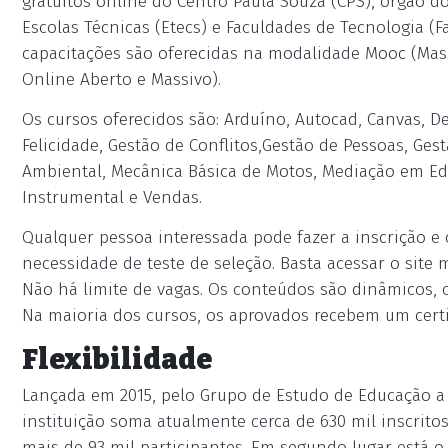
gratuitos online do Centro Paula Souza (CPS), órgão d
Escolas Técnicas (Etecs) e Faculdades de Tecnologia (F
capacitações são oferecidas na modalidade Mooc (Mass
Online Aberto e Massivo).
Os cursos oferecidos são: Arduíno, Autocad, Canvas, 
Felicidade, Gestão de Conflitos,Gestão de Pessoas, Ges
Ambiental, Mecânica Básica de Motos, Mediação em Edu
Instrumental e Vendas.
Qualquer pessoa interessada pode fazer a inscrição e
necessidade de teste de seleção. Basta acessar o site 
Não há limite de vagas. Os conteúdos são dinâmicos, co
Na maioria dos cursos, os aprovados recebem um certi
Flexibilidade
Lançada em 2015, pelo Grupo de Estudo de Educação a 
instituição soma atualmente cerca de 630 mil inscrito
mais de 93 mil participantes. Em segundo lugar está