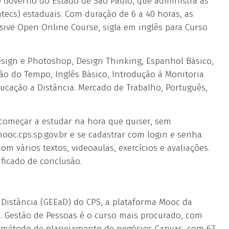
o Governo do Estado de São Paulo, que administra as
atecs) estaduais. Com duração de 6 a 40 horas, as
ive Open Online Course, sigla em inglês para Curso
Design e Photoshop, Design Thinking, Espanhol Básico,
tão do Tempo, Inglês Básico, Introdução à Monitoria
cação a Distância. Mercado de Trabalho, Português,
 começar a estudar na hora que quiser, sem
mooc.cps.sp.gov.br e se cadastrar com login e senha.
m vários textos, videoaulas, exercícios e avaliações.
ficado de conclusão.
Distância (GEEaD) do CPS, a plataforma Mooc da
s. Gestão de Pessoas é o curso mais procurado, com
 o método de planejamento de negócios Canvas, com 67