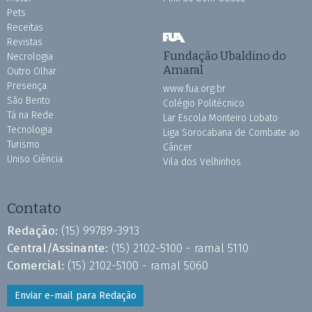
Pets
Receitas
Revistas
Fundação Ubaldino do
Necrologia
Amaral
Outro Olhar
Presença
www.fua.org.br
São Bento
Colégio Politécnico
Tá na Rede
Lar Escola Monteiro Lobato
Tecnologia
Liga Sorocabana de Combate ao
Turismo
Câncer
Uniso Ciência
Vila dos Velhinhos
Contato
Redação:
(15) 99789-3913
Central/Assinante:
(15) 2102-5100 - ramal 5110
Comercial:
(15) 2102-5100 - ramal 5060
Enviar e-mail para Redação