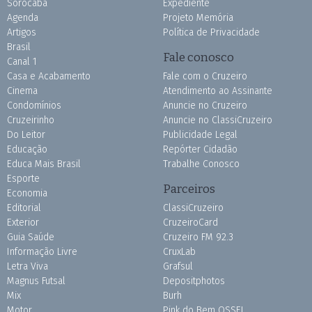
Sorocaba
Expediente
Agenda
Projeto Memória
Artigos
Política de Privacidade
Brasil
Fale conosco
Canal 1
Casa e Acabamento
Fale com o Cruzeiro
Cinema
Atendimento ao Assinante
Condomínios
Anuncie no Cruzeiro
Cruzeirinho
Anuncie no ClassiCruzeiro
Do Leitor
Publicidade Legal
Educação
Repórter Cidadão
Educa Mais Brasil
Trabalhe Conosco
Esporte
Parceiros
Economia
Editorial
ClassiCruzeiro
Exterior
CruzeiroCard
Guia Saúde
Cruzeiro FM 92.3
Informação Livre
CruxLab
Letra Viva
Grafsul
Magnus Futsal
Depositphotos
Mix
Burh
Motor
Pink do Bem OSSEL