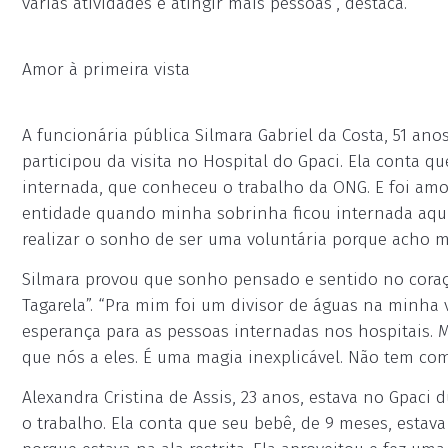
várias atividades e atingir mais pessoas”, destaca.
Amor à primeira vista
A funcionária pública Silmara Gabriel da Costa, 51 ano
participou da visita no Hospital do Gpaci. Ela conta 
internada, que conheceu o trabalho da ONG. E foi amor
entidade quando minha sobrinha ficou internada aqu
realizar o sonho de ser uma voluntária porque acho ma
Silmara provou que sonho pensado e sentido no coraçã
Tagarela”. “Pra mim foi um divisor de águas na minha v
esperança para as pessoas internadas nos hospitais. 
que nós a eles. É uma magia inexplicável. Não tem como
Alexandra Cristina de Assis, 23 anos, estava no Gpaci 
o trabalho. Ela conta que seu bebê, de 9 meses, estav