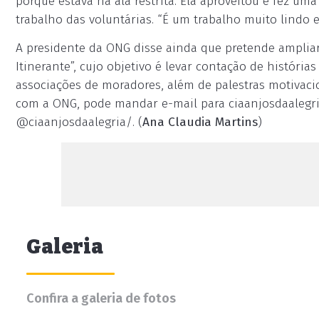
porque estava na ala restrita. Ela aproveitou e fez um
trabalho das voluntárias. “É um trabalho muito lindo e
A presidente da ONG disse ainda que pretende amplia
Itinerante”, cujo objetivo é levar contação de história
associações de moradores, além de palestras motivac
com a ONG, pode mandar e-mail para
ciaanjosdaaleg
@ciaanjosdaalegria/. (
Ana Claudia Martins
)
Galeria
Confira a galeria de fotos