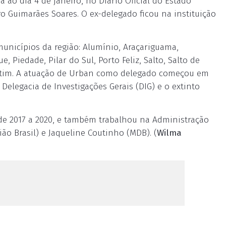
 ao dia 4 de janeiro, no Diário Oficial do Estado
o Guimarães Soares. O ex-delegado ficou na instituição
municípios da região: Alumínio, Araçariguama,
e, Piedade, Pilar do Sul, Porto Feliz, Salto, Salto de
rantim. A atuação de Urban como delegado começou em
Delegacia de Investigações Gerais (DIG) e o extinto
 de 2017 a 2020, e também trabalhou na Administração
ão Brasil) e Jaqueline Coutinho (MDB). (
Wilma