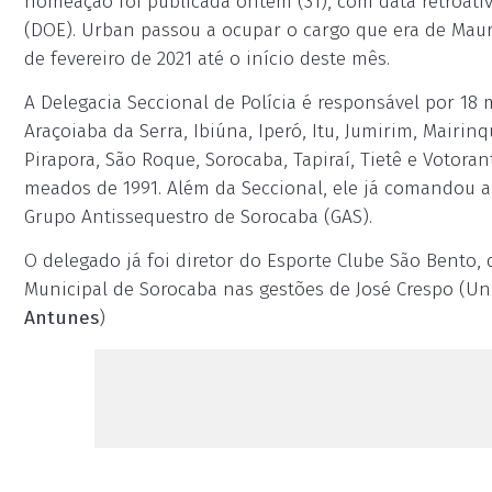
nomeação foi publicada ontem (31), com data retroativa
(DOE). Urban passou a ocupar o cargo que era de Maur
de fevereiro de 2021 até o início deste mês.
A Delegacia Seccional de Polícia é responsável por 18 
Araçoiaba da Serra, Ibiúna, Iperó, Itu, Jumirim, Mairinqu
Pirapora, São Roque, Sorocaba, Tapiraí, Tietê e Voto
meados de 1991. Além da Seccional, ele já comandou a 
Grupo Antissequestro de Sorocaba (GAS).
O delegado já foi diretor do Esporte Clube São Bento,
Municipal de Sorocaba nas gestões de José Crespo (Uni
Antunes
)