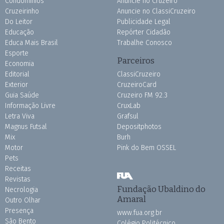
Condomínios
Anuncie no Cruzeiro
Cruzeirinho
Anuncie no ClassiCruzeiro
Do Leitor
Publicidade Legal
Educação
Repórter Cidadão
Educa Mais Brasil
Trabalhe Conosco
Esporte
Parceiros
Economia
Editorial
ClassiCruzeiro
Exterior
CruzeiroCard
Guia Saúde
Cruzeiro FM 92.3
Informação Livre
CruxLab
Letra Viva
Grafsul
Magnus Futsal
Depositphotos
Mix
Burh
Motor
Pink do Bem OSSEL
Pets
Receitas
Revistas
Fundação Ubaldino do
Necrologia
Amaral
Outro Olhar
Presença
www.fua.org.br
São Bento
Colégio Politécnico