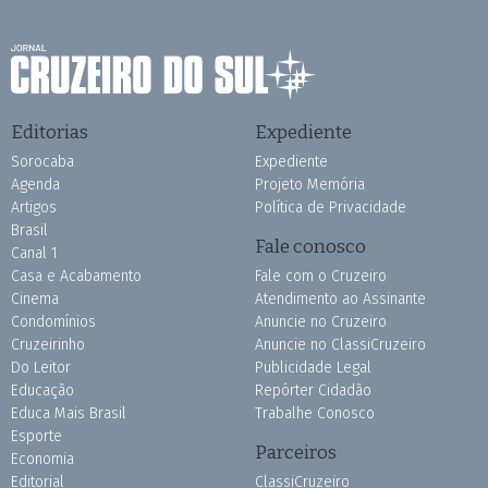
Editorias
Expediente
Sorocaba
Expediente
Agenda
Projeto Memória
Artigos
Política de Privacidade
Brasil
Fale conosco
Canal 1
Casa e Acabamento
Fale com o Cruzeiro
Cinema
Atendimento ao Assinante
Condomínios
Anuncie no Cruzeiro
Cruzeirinho
Anuncie no ClassiCruzeiro
Do Leitor
Publicidade Legal
Educação
Repórter Cidadão
Educa Mais Brasil
Trabalhe Conosco
Esporte
Parceiros
Economia
Editorial
ClassiCruzeiro