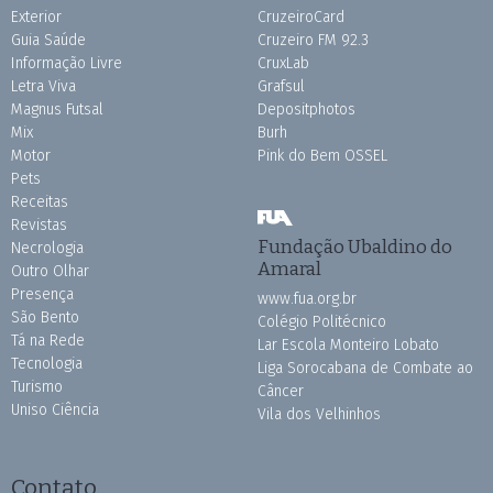
Exterior
CruzeiroCard
Guia Saúde
Cruzeiro FM 92.3
Informação Livre
CruxLab
Letra Viva
Grafsul
Magnus Futsal
Depositphotos
Mix
Burh
Motor
Pink do Bem OSSEL
Pets
Receitas
Revistas
Fundação Ubaldino do
Necrologia
Amaral
Outro Olhar
Presença
www.fua.org.br
São Bento
Colégio Politécnico
Tá na Rede
Lar Escola Monteiro Lobato
Tecnologia
Liga Sorocabana de Combate ao
Turismo
Câncer
Uniso Ciência
Vila dos Velhinhos
Contato