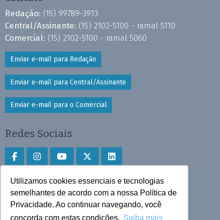
Redação:
(15) 99789-3913
Central/Assinante:
(15) 2102-5100 - ramal 5110
Comercial:
(15) 2102-5100 - ramal 5060
Enviar e-mail para Redação
Enviar e-mail para Central/Assinante
Enviar e-mail para o Comercial
Redes Sociais
Utilizamos cookies essenciais e tecnologias
Faça download do aplicativo
semelhantes de acordo com a nossa Política de
Play Store e App Store
Privacidade. Ao continuar navegando, você
concorda com estas condições.
Saiba mais