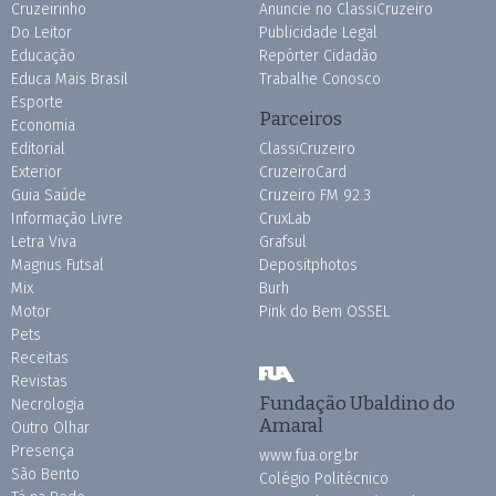
Cruzeirinho
Anuncie no ClassiCruzeiro
Do Leitor
Publicidade Legal
Educação
Repórter Cidadão
Educa Mais Brasil
Trabalhe Conosco
Esporte
Parceiros
Economia
Editorial
ClassiCruzeiro
Exterior
CruzeiroCard
Guia Saúde
Cruzeiro FM 92.3
Informação Livre
CruxLab
Letra Viva
Grafsul
Magnus Futsal
Depositphotos
Mix
Burh
Motor
Pink do Bem OSSEL
Pets
Receitas
Revistas
Fundação Ubaldino do
Necrologia
Amaral
Outro Olhar
Presença
www.fua.org.br
São Bento
Colégio Politécnico