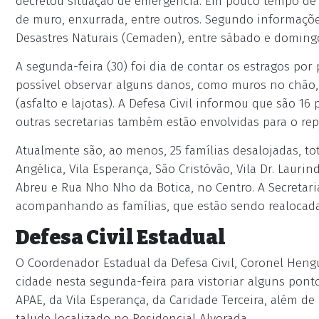
decretou situação de emergência. Em pouco tempo de
de muro, enxurrada, entre outros. Segundo informaçõ
Desastres Naturais (Cemaden), entre sábado e domingo 
A segunda-feira (30) foi dia de contar os estragos po
possível observar alguns danos, como muros no chão,
(asfalto e lajotas). A Defesa Civil informou que são 16
outras secretarias também estão envolvidas para o rep
Atualmente são, ao menos, 25 famílias desalojadas, to
Angélica, Vila Esperança, São Cristóvão, Vila Dr. Lauri
Abreu e Rua Nho Nho da Botica, no Centro. A Secretari
acompanhando as famílias, que estão sendo realocada
Defesa Civil Estadual
O Coordenador Estadual da Defesa Civil, Coronel Hengu
cidade nesta segunda-feira para vistoriar alguns ponto
APAE, da Vila Esperança, da Caridade Terceira, além
talude localizado no Residencial Alvorada.