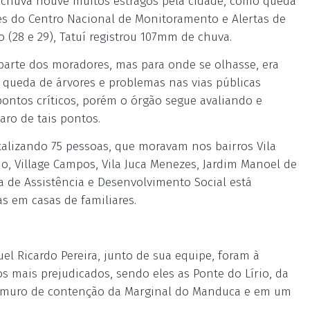
 chuva houve muitos estragos pela cidade, como queda
es do Centro Nacional de Monitoramento e Alertas de
(28 e 29), Tatuí registrou 107mm de chuva.
r parte dos moradores, mas para onde se olhasse, era
 queda de árvores e problemas nas vias públicas
 pontos críticos, porém o órgão segue avaliando e
aro de tais pontos.
talizando 75 pessoas, que moravam nos bairros Vila
ndo, Village Campos, Vila Juca Menezes, Jardim Manoel de
a de Assistência e Desenvolvimento Social está
s em casas de familiares.
el Ricardo Pereira, junto de sua equipe, foram à
s mais prejudicados, sendo eles as Ponte do Lírio, da
 de muro de contenção da Marginal do Manduca e em um