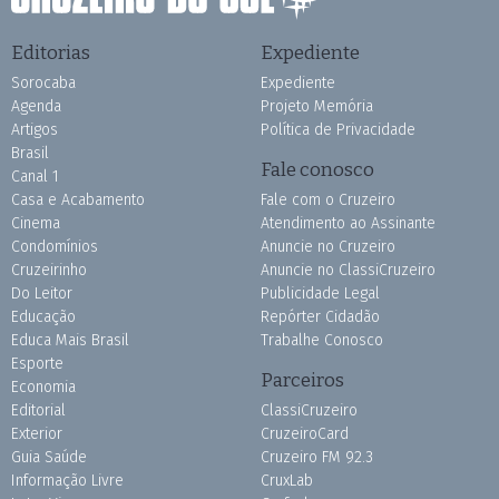
Editorias
Expediente
Sorocaba
Expediente
Agenda
Projeto Memória
Artigos
Política de Privacidade
Brasil
Fale conosco
Canal 1
Casa e Acabamento
Fale com o Cruzeiro
Cinema
Atendimento ao Assinante
Condomínios
Anuncie no Cruzeiro
Cruzeirinho
Anuncie no ClassiCruzeiro
Do Leitor
Publicidade Legal
Educação
Repórter Cidadão
Educa Mais Brasil
Trabalhe Conosco
Esporte
Parceiros
Economia
Editorial
ClassiCruzeiro
Exterior
CruzeiroCard
Guia Saúde
Cruzeiro FM 92.3
Informação Livre
CruxLab