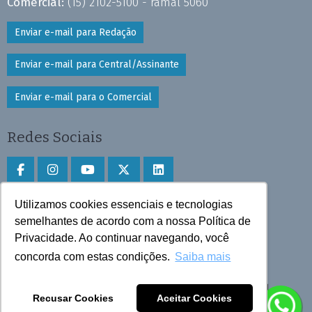
Comercial:
(15) 2102-5100 - ramal 5060
Enviar e-mail para Redação
Enviar e-mail para Central/Assinante
Enviar e-mail para o Comercial
Redes Sociais
Utilizamos cookies essenciais e tecnologias
Faça download do aplicativo
semelhantes de acordo com a nossa Política de
Privacidade. Ao continuar navegando, você
Play Store e App Store
concorda com estas condições.
Saiba mais
Todos os direitos reservados © 2025 Cruzeiro do Sul
Recusar Cookies
Aceitar Cookies