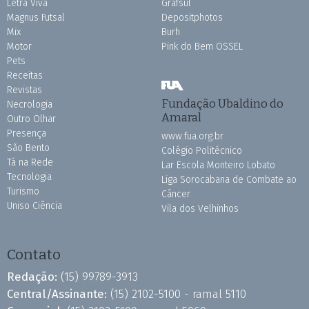
Letra Viva
Grafsul
Magnus Futsal
Depositphotos
Mix
Burh
Motor
Pink do Bem OSSEL
Pets
Receitas
Revistas
Fundação Ubaldino do
Necrologia
Amaral
Outro Olhar
Presença
www.fua.org.br
São Bento
Colégio Politécnico
Tá na Rede
Lar Escola Monteiro Lobato
Tecnologia
Liga Sorocabana de Combate ao
Turismo
Câncer
Uniso Ciência
Vila dos Velhinhos
Contato
Redação:
(15) 99789-3913
Central/Assinante:
(15) 2102-5100 - ramal 5110