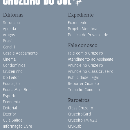
Editorias
Expediente
Sorocaba
Expediente
Agenda
Projeto Memória
Artigos
Política de Privacidade
Brasil
Fale conosco
Canal 1
Casa e Acabamento
Fale com o Cruzeiro
Cinema
Atendimento ao Assinante
Condomínios
Anuncie no Cruzeiro
Cruzeirinho
Anuncie no ClassiCruzeiro
Do Leitor
Publicidade Legal
Educação
Repórter Cidadão
Educa Mais Brasil
Trabalhe Conosco
Esporte
Parceiros
Economia
Editorial
ClassiCruzeiro
Exterior
CruzeiroCard
Guia Saúde
Cruzeiro FM 92.3
Informação Livre
CruxLab