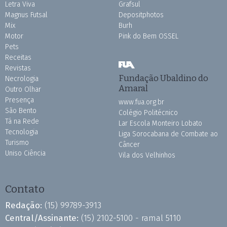
Letra Viva
Grafsul
Magnus Futsal
Depositphotos
Mix
Burh
Motor
Pink do Bem OSSEL
Pets
Receitas
Revistas
Fundação Ubaldino do
Necrologia
Amaral
Outro Olhar
Presença
www.fua.org.br
São Bento
Colégio Politécnico
Tá na Rede
Lar Escola Monteiro Lobato
Tecnologia
Liga Sorocabana de Combate ao
Turismo
Câncer
Uniso Ciência
Vila dos Velhinhos
Contato
Redação:
(15) 99789-3913
Central/Assinante:
(15) 2102-5100 - ramal 5110