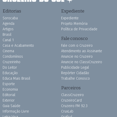
Editorias
Expediente
Sorocaba
Expediente
Agenda
Projeto Memória
Artigos
Política de Privacidade
Brasil
Fale conosco
Canal 1
Casa e Acabamento
Fale com o Cruzeiro
Cinema
Atendimento ao Assinante
Condomínios
Anuncie no Cruzeiro
Cruzeirinho
Anuncie no ClassiCruzeiro
Do Leitor
Publicidade Legal
Educação
Repórter Cidadão
Educa Mais Brasil
Trabalhe Conosco
Esporte
Parceiros
Economia
Editorial
ClassiCruzeiro
Exterior
CruzeiroCard
Guia Saúde
Cruzeiro FM 92.3
Informação Livre
CruxLab
Letra Viva
Grafsul