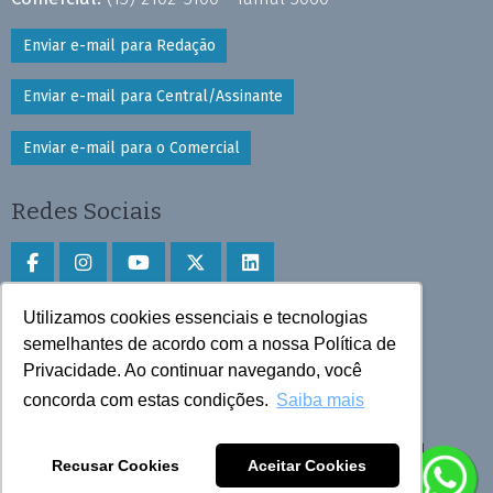
Enviar e-mail para Redação
Enviar e-mail para Central/Assinante
Enviar e-mail para o Comercial
Redes Sociais
Utilizamos cookies essenciais e tecnologias
Faça download do aplicativo
semelhantes de acordo com a nossa Política de
Privacidade. Ao continuar navegando, você
Play Store e App Store
concorda com estas condições.
Saiba mais
Todos os direitos reservados © 2025 Cruzeiro do Sul
Recusar Cookies
Aceitar Cookies