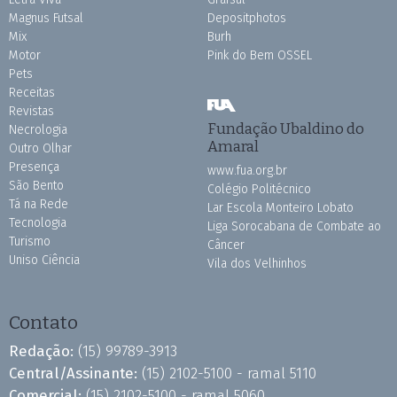
Magnus Futsal
Depositphotos
Mix
Burh
Motor
Pink do Bem OSSEL
Pets
Receitas
Revistas
Fundação Ubaldino do
Necrologia
Amaral
Outro Olhar
Presença
www.fua.org.br
São Bento
Colégio Politécnico
Tá na Rede
Lar Escola Monteiro Lobato
Tecnologia
Liga Sorocabana de Combate ao
Turismo
Câncer
Uniso Ciência
Vila dos Velhinhos
Contato
Redação:
(15) 99789-3913
Central/Assinante:
(15) 2102-5100 - ramal 5110
Comercial:
(15) 2102-5100 - ramal 5060