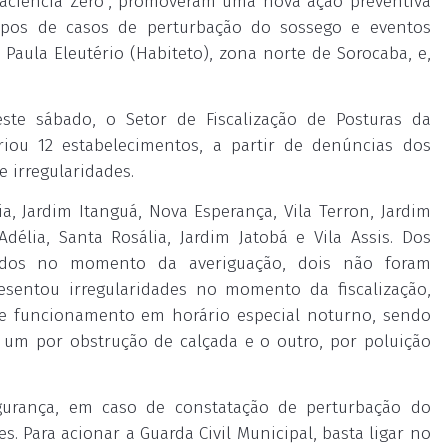
Paciência Zero”, promoveram uma nova ação preventiva
tipos de casos de perturbação do sossego e eventos
Paula Eleutério (Habiteto), zona norte de Sorocaba, e,
este sábado, o Setor de Fiscalização de Posturas da
riou 12 estabelecimentos, a partir de denúncias dos
 irregularidades.
a, Jardim Itanguá, Nova Esperança, Vila Terron, Jardim
Adélia, Santa Rosália, Jardim Jatobá e Vila Assis. Dos
chados no momento da averiguação, dois não foram
sentou irregularidades no momento da fiscalização,
 de funcionamento em horário especial noturno, sendo
o um por obstrução de calçada e o outro, por poluição
gurança, em caso de constatação de perturbação do
s. Para acionar a Guarda Civil Municipal, basta ligar no