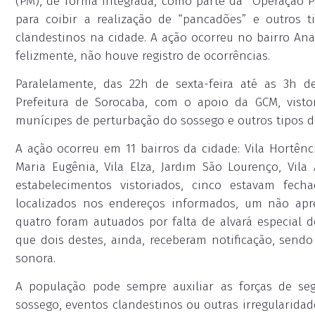
(PM), de forma integrada, como parte da “Operação 
para coibir a realização de “pancadões” e outros 
clandestinos na cidade. A ação ocorreu no bairro Ana 
felizmente, não houve registro de ocorrências.
Paralelamente, das 22h de sexta-feira até as 3h d
Prefeitura de Sorocaba, com o apoio da GCM, visto
munícipes de perturbação do sossego e outros tipos de
A ação ocorreu em 11 bairros da cidade: Vila Hortênci
Maria Eugênia, Vila Elza, Jardim São Lourenço, Vila 
estabelecimentos vistoriados, cinco estavam fe
localizados nos endereços informados, um não apre
quatro foram autuados por falta de alvará especial
que dois destes, ainda, receberam notificação, send
sonora.
A população pode sempre auxiliar as forças de se
sossego, eventos clandestinos ou outras irregularidade