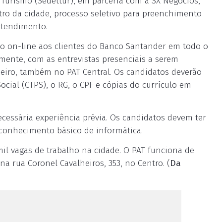
Turismo (Sedettur), em parceria com a SX Negócios,
entro da cidade, processo seletivo para preenchimento
atendimento.
to on-line aos clientes do Banco Santander em todo o
rmente, com as entrevistas presenciais a serem
janeiro, também no PAT Central. Os candidatos deverão
cial (CTPS), o RG, o CPF e cópias do currículo em
cessária experiência prévia. Os candidatos devem ter
 conhecimento básico de informática.
mil vagas de trabalho na cidade. O PAT funciona de
 na rua Coronel Cavalheiros, 353, no Centro. (
Da