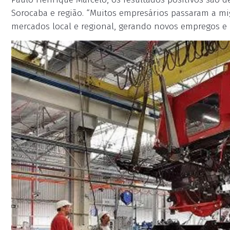
Sorocaba e região. “Muitos empresários passaram a mi
mercados local e regional, gerando novos empregos e r