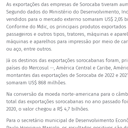
As exportações das empresas de Sorocaba tiveram aum
Segundo dados do Ministério do Desenvolvimento, Indú
vendidos para o mercado externo somaram US$ 2,05 bil
Conforme do Mdic, os principais produtos exportados
passageiros e outros tipos, tratores, máquinas e aparelh
máquinas e aparelhos para impressão por meio de carac
ou aço, entre outros.
Já os destinos das exportações sorocabanas foram, pri
países do Mercosul --, América Central e Caribe, Améri
montantes das exportações de Sorocaba de 2022 e 202
somaram US$ 868 milhões.
Na conversão da moeda norte-americana para o câmbio d
total das exportações sorocabanas no ano passado foi 
2020, o valor chegou a R$ 4,7 bilhões.
Para o secretário municipal de Desenvolvimento Econô
Paulo Henrique Marcelo, os resultados positivos são 