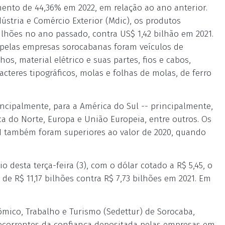
ento de 44,36% em 2022, em relação ao ano anterior.
stria e Comércio Exterior (Mdic), os produtos
hões no ano passado, contra US$ 1,42 bilhão em 2021.
 pelas empresas sorocabanas foram veículos de
os, material elétrico e suas partes, fios e cabos,
teres tipográficos, molas e folhas de molas, de ferro
ncipalmente, para a América do Sul -- principalmente,
ca do Norte, Europa e União Europeia, entre outros. Os
1 também foram superiores ao valor de 2020, quando
esta terça-feira (3), com o dólar cotado a R$ 5,45, o
de R$ 11,17 bilhões contra R$ 7,73 bilhões em 2021. Em
mico, Trabalho e Turismo (Sedettur) de Sorocaba,
decorrentes da confiança depositada pelas empresas em