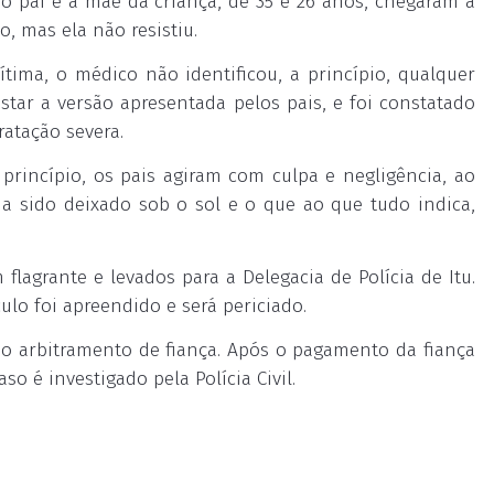
 o pai e a mãe da criança, de 35 e 26 anos, chegaram a
o, mas ela não resistiu.
tima, o médico não identificou, a princípio, qualquer
tar a versão apresentada pelos pais, e foi constatado
ratação severa.
rincípio, os pais agiram com culpa e negligência, ao
ia sido deixado sob o sol e o que ao que tudo indica,
flagrante e levados para a Delegacia de Polícia de Itu.
lo foi apreendido e será periciado.
 o arbitramento de fiança. Após o pagamento da fiança
so é investigado pela Polícia Civil.