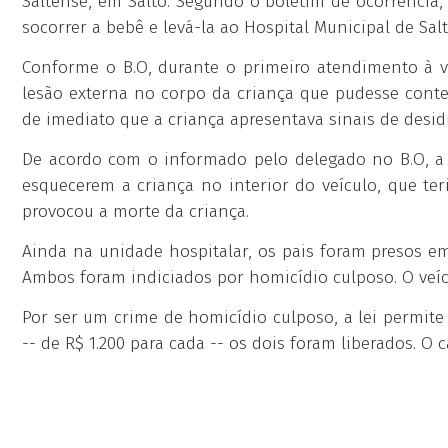
Saltense, em Salto. Segundo o boletim de ocorrência,
socorrer a bebê e levá-la ao Hospital Municipal de Salt
Conforme o B.O, durante o primeiro atendimento à ví
lesão externa no corpo da criança que pudesse contes
de imediato que a criança apresentava sinais de desid
De acordo com o informado pelo delegado no B.O, a p
esquecerem a criança no interior do veículo, que ter
provocou a morte da criança.
Ainda na unidade hospitalar, os pais foram presos em 
Ambos foram indiciados por homicídio culposo. O veícu
Por ser um crime de homicídio culposo, a lei permite
-- de R$ 1.200 para cada -- os dois foram liberados. O ca