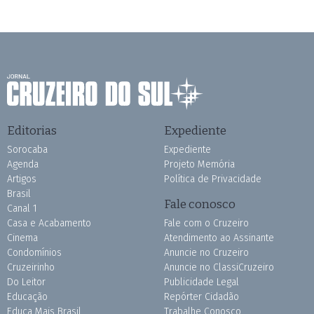
Editorias
Expediente
Sorocaba
Expediente
Agenda
Projeto Memória
Artigos
Política de Privacidade
Brasil
Fale conosco
Canal 1
Casa e Acabamento
Fale com o Cruzeiro
Cinema
Atendimento ao Assinante
Condomínios
Anuncie no Cruzeiro
Cruzeirinho
Anuncie no ClassiCruzeiro
Do Leitor
Publicidade Legal
Educação
Repórter Cidadão
Educa Mais Brasil
Trabalhe Conosco