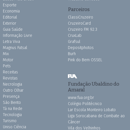
Esporte
Parceiros
Economia
Editorial
ClassiCruzeiro
Exterior
CruzeiroCard
Guia Saúde
Cruzeiro FM 92.3
Informação Livre
CruxLab
Letra Viva
Grafsul
Magnus Futsal
Depositphotos
Mix
Burh
Motor
Pink do Bem OSSEL
Pets
Receitas
Revistas
Fundação Ubaldino do
Necrologia
Amaral
Outro Olhar
Presença
www.fua.org.br
São Bento
Colégio Politécnico
Tá na Rede
Lar Escola Monteiro Lobato
Tecnologia
Liga Sorocabana de Combate ao
Turismo
Câncer
Uniso Ciência
Vila dos Velhinhos