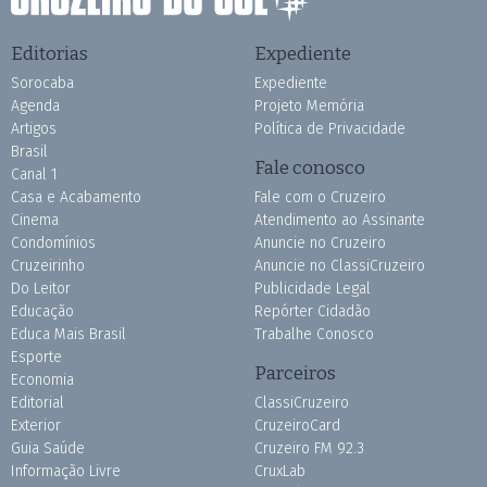
Editorias
Expediente
Sorocaba
Expediente
Agenda
Projeto Memória
Artigos
Política de Privacidade
Brasil
Fale conosco
Canal 1
Casa e Acabamento
Fale com o Cruzeiro
Cinema
Atendimento ao Assinante
Condomínios
Anuncie no Cruzeiro
Cruzeirinho
Anuncie no ClassiCruzeiro
Do Leitor
Publicidade Legal
Educação
Repórter Cidadão
Educa Mais Brasil
Trabalhe Conosco
Esporte
Parceiros
Economia
Editorial
ClassiCruzeiro
Exterior
CruzeiroCard
Guia Saúde
Cruzeiro FM 92.3
Informação Livre
CruxLab