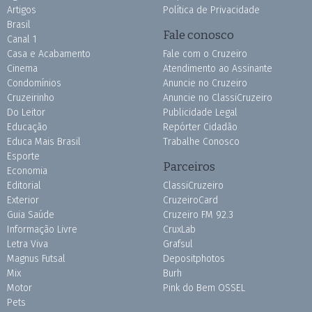
Artigos
Política de Privacidade
Brasil
Fale conosco
Canal 1
Casa e Acabamento
Fale com o Cruzeiro
Cinema
Atendimento ao Assinante
Condomínios
Anuncie no Cruzeiro
Cruzeirinho
Anuncie no ClassiCruzeiro
Do Leitor
Publicidade Legal
Educação
Repórter Cidadão
Educa Mais Brasil
Trabalhe Conosco
Esporte
Parceiros
Economia
Editorial
ClassiCruzeiro
Exterior
CruzeiroCard
Guia Saúde
Cruzeiro FM 92.3
Informação Livre
CruxLab
Letra Viva
Grafsul
Magnus Futsal
Depositphotos
Mix
Burh
Motor
Pink do Bem OSSEL
Pets