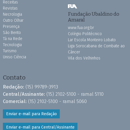
Receitas
Revistas
Fundação Ubaldino do
Necrologia
Amaral
Outro Olhar
Presença
www.fua.org.br
São Bento
Colégio Politécnico
Tá na Rede
Lar Escola Monteiro Lobato
Tecnologia
Liga Sorocabana de Combate ao
Turismo
Câncer
Uniso Ciência
Vila dos Velhinhos
Contato
Redação:
(15) 99789-3913
Central/Assinante:
(15) 2102-5100 - ramal 5110
Comercial:
(15) 2102-5100 - ramal 5060
Enviar e-mail para Redação
Enviar e-mail para Central/Assinante