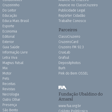
Cruzeirinho
Anuncie no ClassiCruzeiro
Do Leitor
Publicidade Legal
Educação
Repórter Cidadão
Educa Mais Brasil
Trabalhe Conosco
Esporte
Parceiros
Economia
Editorial
ClassiCruzeiro
Exterior
CruzeiroCard
Guia Saúde
Cruzeiro FM 92.3
Informação Livre
CruxLab
Letra Viva
Grafsul
Magnus Futsal
Depositphotos
Mix
Burh
Motor
Pink do Bem OSSEL
Pets
Receitas
Revistas
Fundação Ubaldino do
Necrologia
Amaral
Outro Olhar
Presença
www.fua.org.br
São Bento
Colégio Politécnico