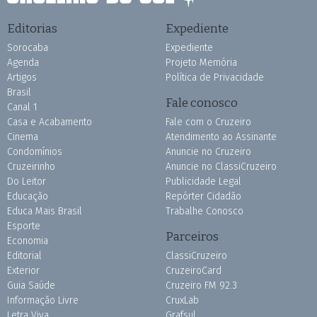
Editorias
Expediente
Sorocaba
Expediente
Agenda
Projeto Memória
Artigos
Política de Privacidade
Brasil
Fale conosco
Canal 1
Casa e Acabamento
Fale com o Cruzeiro
Cinema
Atendimento ao Assinante
Condomínios
Anuncie no Cruzeiro
Cruzeirinho
Anuncie no ClassiCruzeiro
Do Leitor
Publicidade Legal
Educação
Repórter Cidadão
Educa Mais Brasil
Trabalhe Conosco
Esporte
Parceiros
Economia
Editorial
ClassiCruzeiro
Exterior
CruzeiroCard
Guia Saúde
Cruzeiro FM 92.3
Informação Livre
CruxLab
Letra Viva
Grafsul