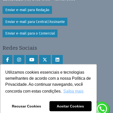
Enviar e-mail para Redação
Enviar e-mail para Central/Assinante
Enviar e-mail para o Comercial
Redes Sociais
Utilizamos cookies essenciais e tecnologias
Faça download do aplicativo
semelhantes de acordo com a nossa Política de
Privacidade. Ao continuar navegando, você
Play Store e App Store
concorda com estas condições.
Saiba mais
Todos os direitos reservados © 2025 Cruzeiro do Sul
Recusar Cookies
Aceitar Cookies