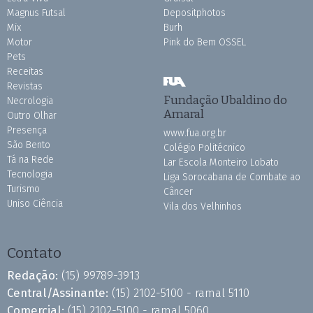
Magnus Futsal
Depositphotos
Mix
Burh
Motor
Pink do Bem OSSEL
Pets
Receitas
Revistas
Fundação Ubaldino do
Necrologia
Amaral
Outro Olhar
Presença
www.fua.org.br
São Bento
Colégio Politécnico
Tá na Rede
Lar Escola Monteiro Lobato
Tecnologia
Liga Sorocabana de Combate ao
Turismo
Câncer
Uniso Ciência
Vila dos Velhinhos
Contato
Redação:
(15) 99789-3913
Central/Assinante:
(15) 2102-5100 - ramal 5110
Comercial:
(15) 2102-5100 - ramal 5060