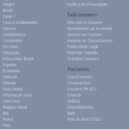
Artigos
Política de Privacidade
Brasil
Fale conosco
Canal 1
Casa e Acabamento
Fale com o Cruzeiro
Cinema
Atendimento ao Assinante
Condomínios
Anuncie no Cruzeiro
Cruzeirinho
Anuncie no ClassiCruzeiro
Do Leitor
Publicidade Legal
Educação
Repórter Cidadão
Educa Mais Brasil
Trabalhe Conosco
Esporte
Parceiros
Economia
Editorial
ClassiCruzeiro
Exterior
CruzeiroCard
Guia Saúde
Cruzeiro FM 92.3
Informação Livre
CruxLab
Letra Viva
Grafsul
Magnus Futsal
Depositphotos
Mix
Burh
Motor
Pink do Bem OSSEL
Pets