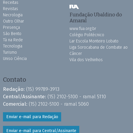
Receitas
Revistas
Fundação Ubaldino do
Necrologia
Amaral
Outro Olhar
Presença
www.fua.org.br
São Bento
Colégio Politécnico
Tá na Rede
Lar Escola Monteiro Lobato
Tecnologia
Liga Sorocabana de Combate ao
Turismo
Câncer
Uniso Ciência
Vila dos Velhinhos
Contato
Redação:
(15) 99789-3913
Central/Assinante:
(15) 2102-5100 - ramal 5110
Comercial:
(15) 2102-5100 - ramal 5060
Enviar e-mail para Redação
Enviar e-mail para Central/Assinante