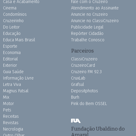
Casa e Acabamento
Fale com o Cruzeiro
Cinema
Atendimento ao Assinante
Condomínios
Anuncie no Cruzeiro
Cruzeirinho
Anuncie no ClassiCruzeiro
Do Leitor
Publicidade Legal
Educação
Repórter Cidadão
Educa Mais Brasil
Trabalhe Conosco
Esporte
Parceiros
Economia
Editorial
ClassiCruzeiro
Exterior
CruzeiroCard
Guia Saúde
Cruzeiro FM 92.3
Informação Livre
CruxLab
Letra Viva
Grafsul
Magnus Futsal
Depositphotos
Mix
Burh
Motor
Pink do Bem OSSEL
Pets
Receitas
Revistas
Fundação Ubaldino do
Necrologia
Amaral
Outro Olhar