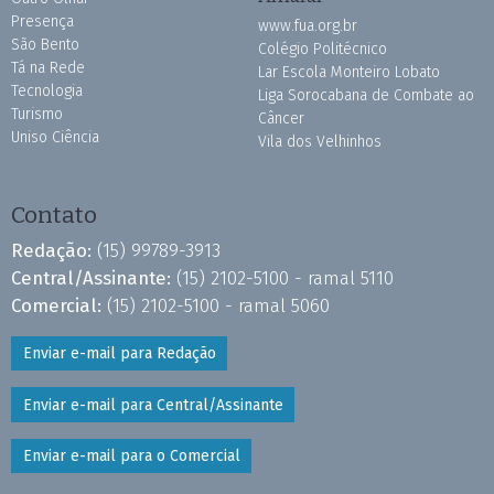
Presença
www.fua.org.br
São Bento
Colégio Politécnico
Tá na Rede
Lar Escola Monteiro Lobato
Tecnologia
Liga Sorocabana de Combate ao
Turismo
Câncer
Uniso Ciência
Vila dos Velhinhos
Contato
Redação:
(15) 99789-3913
Central/Assinante:
(15) 2102-5100 - ramal 5110
Comercial:
(15) 2102-5100 - ramal 5060
Enviar e-mail para Redação
Enviar e-mail para Central/Assinante
Enviar e-mail para o Comercial