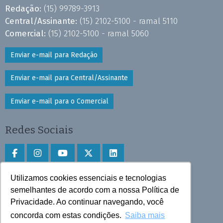
Redação:
(15) 99789-3913
Central/Assinante:
(15) 2102-5100 - ramal 5110
Comercial:
(15) 2102-5100 - ramal 5060
Enviar e-mail para Redação
Enviar e-mail para Central/Assinante
Enviar e-mail para o Comercial
Redes Sociais
Utilizamos cookies essenciais e tecnologias
Faça download do aplicativo
semelhantes de acordo com a nossa Política de
Privacidade. Ao continuar navegando, você
Play Store e App Store
concorda com estas condições.
Saiba mais