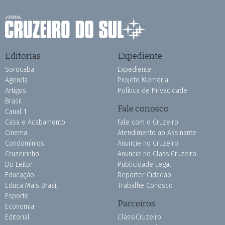
Editorias
Expediente
Sorocaba
Expediente
Agenda
Projeto Memória
Artigos
Política de Privacidade
Brasil
Fale conosco
Canal 1
Casa e Acabamento
Fale com o Cruzeiro
Cinema
Atendimento ao Assinante
Condomínios
Anuncie no Cruzeiro
Cruzeirinho
Anuncie no ClassiCruzeiro
Do Leitor
Publicidade Legal
Educação
Repórter Cidadão
Educa Mais Brasil
Trabalhe Conosco
Esporte
Parceiros
Economia
Editorial
ClassiCruzeiro