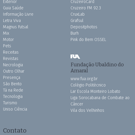
Exterior
CruzeiroCard
Guia Saúde
Cruzeiro FM 92.3
Informação Livre
CruxLab
Letra Viva
Grafsul
Magnus Futsal
Depositphotos
Mix
Burh
Motor
Pink do Bem OSSEL
Pets
Receitas
Revistas
Fundação Ubaldino do
Necrologia
Amaral
Outro Olhar
Presença
www.fua.org.br
São Bento
Colégio Politécnico
Tá na Rede
Lar Escola Monteiro Lobato
Tecnologia
Liga Sorocabana de Combate ao
Turismo
Câncer
Uniso Ciência
Vila dos Velhinhos
Contato