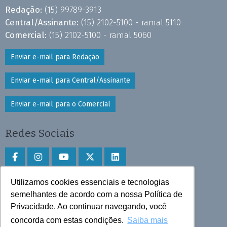
Redação:
(15) 99789-3913
Central/Assinante:
(15) 2102-5100 - ramal 5110
Comercial:
(15) 2102-5100 - ramal 5060
Enviar e-mail para Redação
Enviar e-mail para Central/Assinante
Enviar e-mail para o Comercial
Redes Sociais
Utilizamos cookies essenciais e tecnologias
Faça download do aplicativo
semelhantes de acordo com a nossa Política de
Privacidade. Ao continuar navegando, você
Play Store e App Store
concorda com estas condições.
Saiba mais