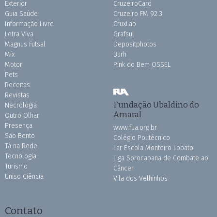
Exterior
CruzeiroCard
Guia Saúde
Cruzeiro FM 92.3
Informação Livre
CruxLab
Letra Viva
Grafsul
Magnus Futsal
Depositphotos
Mix
Burh
Motor
Pink do Bem OSSEL
Pets
Receitas
Revistas
Fundação Ubaldino do
Necrologia
Amaral
Outro Olhar
Presença
www.fua.org.br
São Bento
Colégio Politécnico
Tá na Rede
Lar Escola Monteiro Lobato
Tecnologia
Liga Sorocabana de Combate ao
Turismo
Câncer
Uniso Ciência
Vila dos Velhinhos
Contato