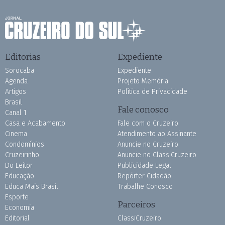
Editorias
Expediente
Sorocaba
Expediente
Agenda
Projeto Memória
Artigos
Política de Privacidade
Brasil
Fale conosco
Canal 1
Casa e Acabamento
Fale com o Cruzeiro
Cinema
Atendimento ao Assinante
Condomínios
Anuncie no Cruzeiro
Cruzeirinho
Anuncie no ClassiCruzeiro
Do Leitor
Publicidade Legal
Educação
Repórter Cidadão
Educa Mais Brasil
Trabalhe Conosco
Esporte
Parceiros
Economia
Editorial
ClassiCruzeiro