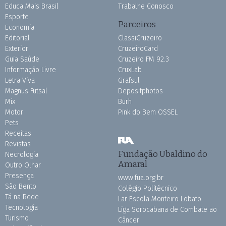
Educa Mais Brasil
Trabalhe Conosco
Esporte
Parceiros
Economia
Editorial
ClassiCruzeiro
Exterior
CruzeiroCard
Guia Saúde
Cruzeiro FM 92.3
Informação Livre
CruxLab
Letra Viva
Grafsul
Magnus Futsal
Depositphotos
Mix
Burh
Motor
Pink do Bem OSSEL
Pets
Receitas
Revistas
Fundação Ubaldino do
Necrologia
Amaral
Outro Olhar
Presença
www.fua.org.br
São Bento
Colégio Politécnico
Tá na Rede
Lar Escola Monteiro Lobato
Tecnologia
Liga Sorocabana de Combate ao
Turismo
Câncer