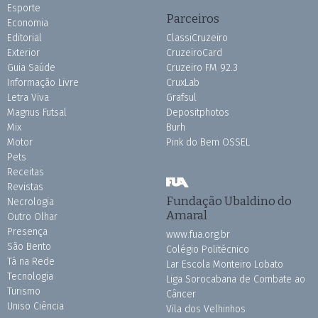
Esporte
Parceiros
Economia
Editorial
ClassiCruzeiro
Exterior
CruzeiroCard
Guia Saúde
Cruzeiro FM 92.3
Informação Livre
CruxLab
Letra Viva
Grafsul
Magnus Futsal
Depositphotos
Mix
Burh
Motor
Pink do Bem OSSEL
Pets
Receitas
Revistas
Fundação Ubaldino do
Necrologia
Amaral
Outro Olhar
Presença
www.fua.org.br
São Bento
Colégio Politécnico
Tá na Rede
Lar Escola Monteiro Lobato
Tecnologia
Liga Sorocabana de Combate ao
Turismo
Câncer
Uniso Ciência
Vila dos Velhinhos