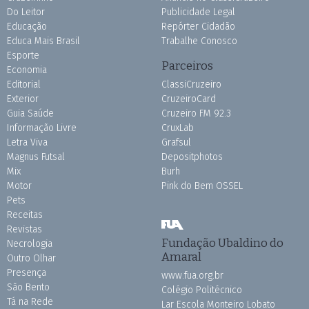
Do Leitor
Publicidade Legal
Educação
Repórter Cidadão
Educa Mais Brasil
Trabalhe Conosco
Esporte
Parceiros
Economia
Editorial
ClassiCruzeiro
Exterior
CruzeiroCard
Guia Saúde
Cruzeiro FM 92.3
Informação Livre
CruxLab
Letra Viva
Grafsul
Magnus Futsal
Depositphotos
Mix
Burh
Motor
Pink do Bem OSSEL
Pets
Receitas
Revistas
Fundação Ubaldino do
Necrologia
Amaral
Outro Olhar
Presença
www.fua.org.br
São Bento
Colégio Politécnico
Tá na Rede
Lar Escola Monteiro Lobato