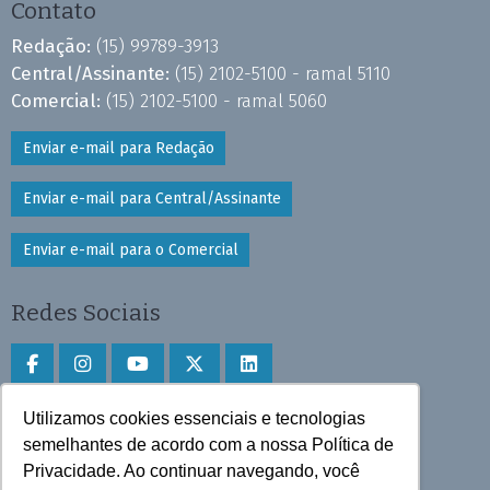
Contato
Redação:
(15) 99789-3913
Central/Assinante:
(15) 2102-5100 - ramal 5110
Comercial:
(15) 2102-5100 - ramal 5060
Enviar e-mail para Redação
Enviar e-mail para Central/Assinante
Enviar e-mail para o Comercial
Redes Sociais
Utilizamos cookies essenciais e tecnologias
Faça download do aplicativo
semelhantes de acordo com a nossa Política de
Privacidade. Ao continuar navegando, você
Play Store e App Store