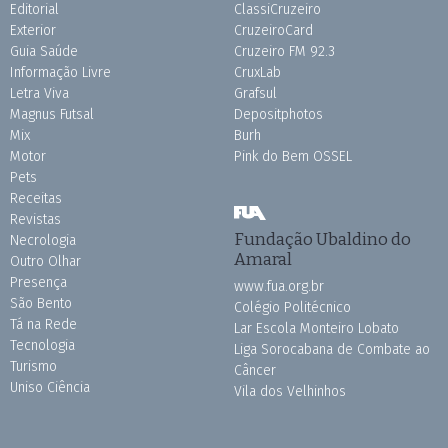
Editorial
ClassiCruzeiro
Exterior
CruzeiroCard
Guia Saúde
Cruzeiro FM 92.3
Informação Livre
CruxLab
Letra Viva
Grafsul
Magnus Futsal
Depositphotos
Mix
Burh
Motor
Pink do Bem OSSEL
Pets
Receitas
Revistas
Fundação Ubaldino do
Necrologia
Amaral
Outro Olhar
Presença
www.fua.org.br
São Bento
Colégio Politécnico
Tá na Rede
Lar Escola Monteiro Lobato
Tecnologia
Liga Sorocabana de Combate ao
Turismo
Câncer
Uniso Ciência
Vila dos Velhinhos