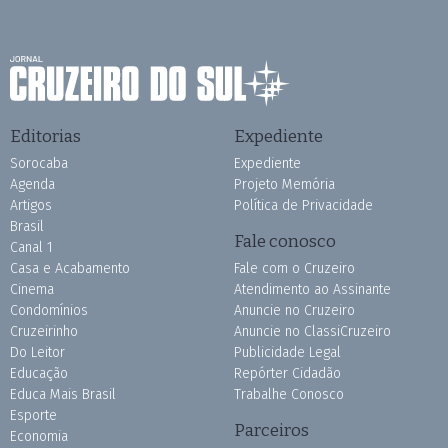
Editorias
Expediente
Sorocaba
Expediente
Agenda
Projeto Memória
Artigos
Política de Privacidade
Brasil
Fale conosco
Canal 1
Casa e Acabamento
Fale com o Cruzeiro
Cinema
Atendimento ao Assinante
Condomínios
Anuncie no Cruzeiro
Cruzeirinho
Anuncie no ClassiCruzeiro
Do Leitor
Publicidade Legal
Educação
Repórter Cidadão
Educa Mais Brasil
Trabalhe Conosco
Esporte
Parceiros
Economia