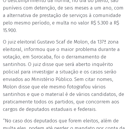
O descumprimento da norma, no dia do pleito, são
puníveis com detenção, de seis meses a um ano, com
a alternativa de prestação de serviços à comunidade
pelo mesmo período, e multa no valor R$ 5.300 a R$
15.900.
O juiz eleitoral Gustavo Scaf de Molon, da 137ª zona
eleitoral, informou que o maior problema durante a
votação, em Sorocaba, foi o derramamento de
santinhos. O juiz disse que será aberto inquérito
policial para investigar a situação e os casos serão
enviados ao Ministério Público. Sem citar nomes,
Molon disse que ele mesmo fotografou vários
santinhos e que o material é de vários candidatos, de
praticamente todos os partidos, que concorrem aos
cargos de deputados estaduais e federais.
“No caso dos deputados que forem eleitos, além de
multa eles, podem até perder o mandato por conta da