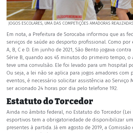
JOGOS ESCOLARES, UMA DAS COMPETIÇÕES AMADORAS REALIZADAS N
Em nota, a Prefeitura de Sorocaba informou que as fe
serviços de saúde ao desporto profissional. Como por 
A, B, C e D. Em junho de 2021, São Bento jogava contra
Série B, quando aos 45 minutos do primeiro tempo, o a
teve uma convulsão. Ele foi levado para um hospital p
Ou seja, a lei não se aplica para jogos amadores com 
eventos, é necessário solicitar assistência ao Serviç
ser acionado 24 horas por dia pelo telefone 192.
Estatuto do Torcedor
Ainda no âmbito federal, no Estatuto do Torcedor (Lei
esportivos tem a obrigatoriedade de disponibilizar 
presentes à partida. Já em agosto de 2019, a Comiss