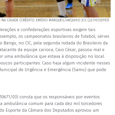
A CIDADE (CRÉDITO: EMÍDIO MARQUES/ARQUIVO JCS (22/10/2019))
derações e confederações esportivas exigem tais
exemplo, os campeonatos brasileiros de futebol, séries
 o Bangu, no CIC, pela segunda rodada do Brasileiro da
tacante da equipe carioca, Caio César, passou mal e
or uma ambulância que estava à disposição no local.
poucos participantes. Caso haja algum incidente nesses
o Municipal de Urgência e Emergência (Samu) que pode
 10671/03) consta que os responsáveis por eventos
uma ambulância comum para cada dez mil torcedores
ão do Esporte da Câmara dos Deputados aprovou um