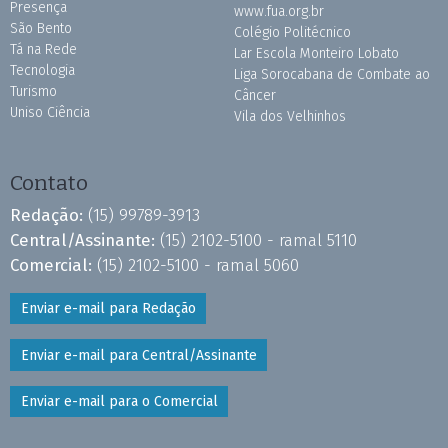
Presença
www.fua.org.br
São Bento
Colégio Politécnico
Tá na Rede
Lar Escola Monteiro Lobato
Tecnologia
Liga Sorocabana de Combate ao
Turismo
Câncer
Uniso Ciência
Vila dos Velhinhos
Contato
Redação:
(15) 99789-3913
Central/Assinante:
(15) 2102-5100 - ramal 5110
Comercial:
(15) 2102-5100 - ramal 5060
Enviar e-mail para Redação
Enviar e-mail para Central/Assinante
Enviar e-mail para o Comercial