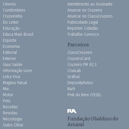
Cinema
Atendimento ao Assinante
Condomínios
Anuncie no Cruzeiro
Cruzeirinho
Anuncie no ClassiCruzeiro
Do Leitor
Publicidade Legal
Educação
Repórter Cidadão
Educa Mais Brasil
Trabalhe Conosco
Esporte
Parceiros
Economia
Editorial
ClassiCruzeiro
Exterior
CruzeiroCard
Guia Saúde
Cruzeiro FM 92.3
Informação Livre
CruxLab
Letra Viva
Grafsul
Magnus Futsal
Depositphotos
Mix
Burh
Motor
Pink do Bem OSSEL
Pets
Receitas
Revistas
Fundação Ubaldino do
Necrologia
Amaral
Outro Olhar