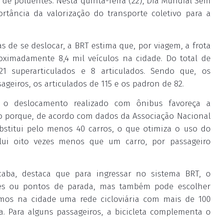
 de poluentes. Nesta quinta-feira (22), Dia Mundial Sem
rtância da valorização do transporte coletivo para a
s de se deslocar, a BRT estima que, por viagem, a frota
oximadamente 8,4 mil veículos na cidade. Do total de
 superarticulados e 8 articulados. Sendo que, os
eiros, os articulados de 115 e os padron de 82.
 o deslocamento realizado com ônibus favoreça a
o porque, de acordo com dados da Associação Nacional
bstitui pelo menos 40 carros, o que otimiza o uso do
ui oito vezes menos que um carro, por passageiro
caba, destaca que para ingressar no sistema BRT, o
ções ou pontos de parada, mas também pode escolher
Temos na cidade uma rede cicloviária com mais de 100
a. Para alguns passageiros, a bicicleta complementa o