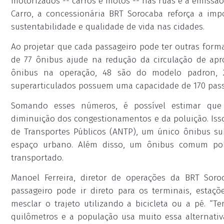
motorizados -- carros e motos -- nas ruas e a emissão
Carro, a concessionária BRT Sorocaba reforça a impo
sustentabilidade e qualidade de vida nas cidades.
Ao projetar que cada passageiro pode ter outras forma
de 77 ônibus ajude na redução da circulação de apr
ônibus na operação, 48 são do modelo padron, 21
superarticulados possuem uma capacidade de 170 passag
Somando esses números, é possível estimar que
diminuição dos congestionamentos e da poluição. Iss
de Transportes Públicos (ANTP), um único ônibus su
espaço urbano. Além disso, um ônibus comum pol
transportado.
Manoel Ferreira, diretor de operações da BRT Soro
passageiro pode ir direto para os terminais, esta
mesclar o trajeto utilizando a bicicleta ou a pé. “
quilômetros e a população usa muito essa alternativ