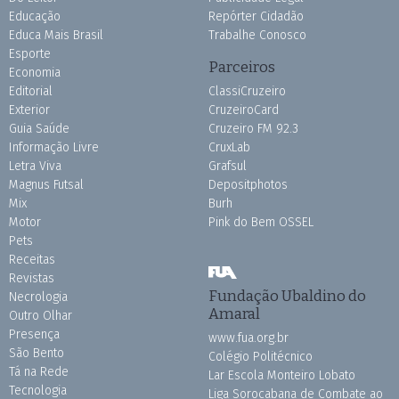
Educação
Repórter Cidadão
Educa Mais Brasil
Trabalhe Conosco
Esporte
Parceiros
Economia
Editorial
ClassiCruzeiro
Exterior
CruzeiroCard
Guia Saúde
Cruzeiro FM 92.3
Informação Livre
CruxLab
Letra Viva
Grafsul
Magnus Futsal
Depositphotos
Mix
Burh
Motor
Pink do Bem OSSEL
Pets
Receitas
Revistas
Fundação Ubaldino do
Necrologia
Amaral
Outro Olhar
Presença
www.fua.org.br
São Bento
Colégio Politécnico
Tá na Rede
Lar Escola Monteiro Lobato
Tecnologia
Liga Sorocabana de Combate ao