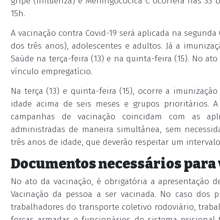
gripe (Influenza) e Meningocócica C ocorrerá nas 33 
15h.
A vacinação contra Covid-19 será aplicada na segunda (12
dos três anos), adolescentes e adultos. Já a imuniza
Saúde na terça-feira (13) e na quinta-feira (15). No a
vínculo empregatício.
Na terça (13) e quinta-feira (15), ocorre a imunizaçã
idade acima de seis meses e grupos prioritários. 
campanhas de vacinação coincidam com as apli
administradas de maneira simultânea, sem necessid
três anos de idade, que deverão respeitar um intervalo
Documentos necessários para
No ato da vacinação, é obrigatória a apresentação 
Vacinação da pessoa a ser vacinada. No caso dos p
trabalhadores do transporte coletivo rodoviário, trab
forças armadas e funcionários do sistema prisional