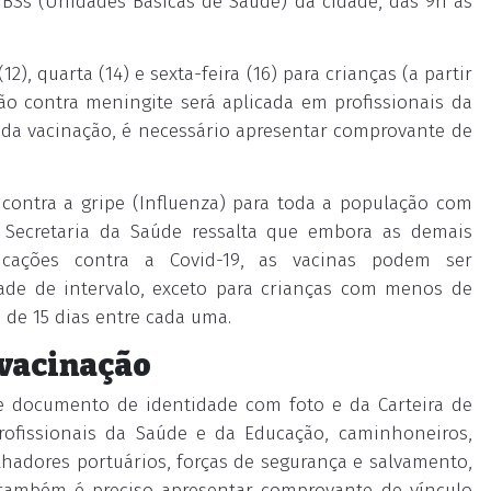
UBSs (Unidades Básicas de Saúde) da cidade, das 9h às
), quarta (14) e sexta-feira (16) para crianças (a partir
ção contra meningite será aplicada em profissionais da
to da vacinação, é necessário apresentar comprovante de
o contra a gripe (Influenza) para toda a população com
A Secretaria da Saúde ressalta que embora as demais
cações contra a Covid-19, as vacinas podem ser
ade de intervalo, exceto para crianças com menos de
 de 15 dias entre cada uma.
 vacinação
de documento de identidade com foto e da Carteira de
rofissionais da Saúde e da Educação, caminhoneiros,
alhadores portuários, forças de segurança e salvamento,
 também é preciso apresentar comprovante de vínculo