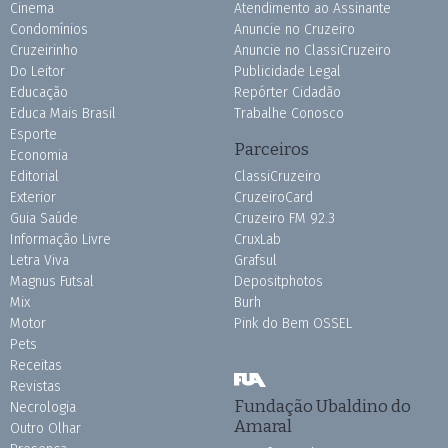
Cinema
Atendimento ao Assinante
Condomínios
Anuncie no Cruzeiro
Cruzeirinho
Anuncie no ClassiCruzeiro
Do Leitor
Publicidade Legal
Educação
Repórter Cidadão
Educa Mais Brasil
Trabalhe Conosco
Esporte
Parceiros
Economia
Editorial
ClassiCruzeiro
Exterior
CruzeiroCard
Guia Saúde
Cruzeiro FM 92.3
Informação Livre
CruxLab
Letra Viva
Grafsul
Magnus Futsal
Depositphotos
Mix
Burh
Motor
Pink do Bem OSSEL
Pets
Receitas
Revistas
Fundação Ubaldino do
Necrologia
Amaral
Outro Olhar