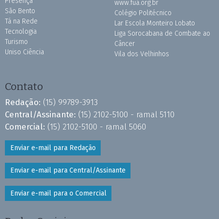
Presença
www.fua.org.br
São Bento
Colégio Politécnico
Tá na Rede
Lar Escola Monteiro Lobato
Tecnologia
Liga Sorocabana de Combate ao
Turismo
Câncer
Uniso Ciência
Vila dos Velhinhos
Contato
Redação:
(15) 99789-3913
Central/Assinante:
(15) 2102-5100 - ramal 5110
Comercial:
(15) 2102-5100 - ramal 5060
Enviar e-mail para Redação
Enviar e-mail para Central/Assinante
Enviar e-mail para o Comercial