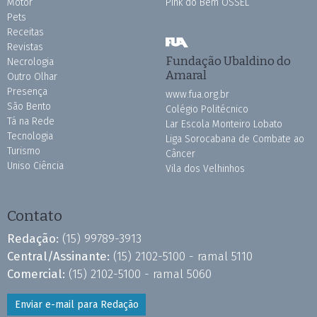
Motor
Pink do Bem OSSEL
Pets
Receitas
Revistas
Fundação Ubaldino do
Necrologia
Amaral
Outro Olhar
Presença
www.fua.org.br
São Bento
Colégio Politécnico
Tá na Rede
Lar Escola Monteiro Lobato
Tecnologia
Liga Sorocabana de Combate ao
Turismo
Câncer
Uniso Ciência
Vila dos Velhinhos
Contato
Redação:
(15) 99789-3913
Central/Assinante:
(15) 2102-5100 - ramal 5110
Comercial:
(15) 2102-5100 - ramal 5060
Enviar e-mail para Redação