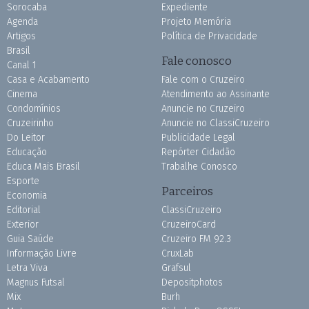
Sorocaba
Expediente
Agenda
Projeto Memória
Artigos
Política de Privacidade
Brasil
Fale conosco
Canal 1
Casa e Acabamento
Fale com o Cruzeiro
Cinema
Atendimento ao Assinante
Condomínios
Anuncie no Cruzeiro
Cruzeirinho
Anuncie no ClassiCruzeiro
Do Leitor
Publicidade Legal
Educação
Repórter Cidadão
Educa Mais Brasil
Trabalhe Conosco
Esporte
Parceiros
Economia
Editorial
ClassiCruzeiro
Exterior
CruzeiroCard
Guia Saúde
Cruzeiro FM 92.3
Informação Livre
CruxLab
Letra Viva
Grafsul
Magnus Futsal
Depositphotos
Mix
Burh