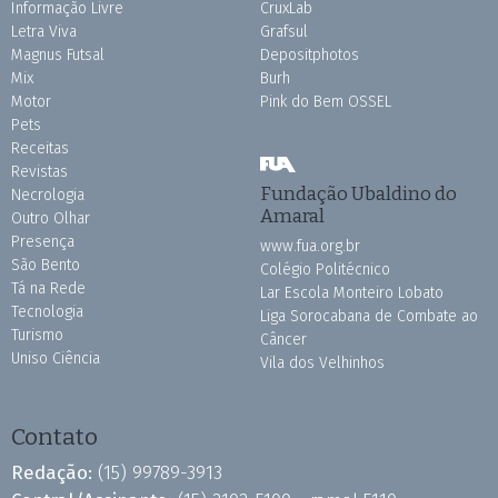
Informação Livre
CruxLab
Letra Viva
Grafsul
Magnus Futsal
Depositphotos
Mix
Burh
Motor
Pink do Bem OSSEL
Pets
Receitas
Revistas
Fundação Ubaldino do
Necrologia
Amaral
Outro Olhar
Presença
www.fua.org.br
São Bento
Colégio Politécnico
Tá na Rede
Lar Escola Monteiro Lobato
Tecnologia
Liga Sorocabana de Combate ao
Turismo
Câncer
Uniso Ciência
Vila dos Velhinhos
Contato
Redação:
(15) 99789-3913