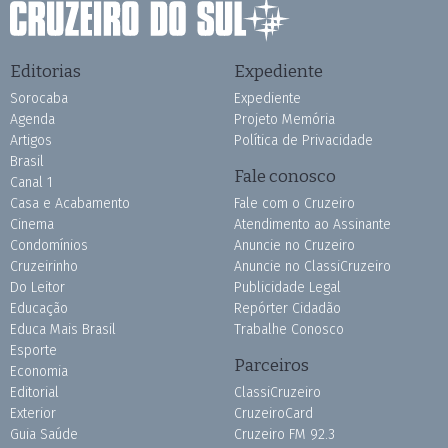
Editorias
Expediente
Sorocaba
Expediente
Agenda
Projeto Memória
Artigos
Política de Privacidade
Brasil
Fale conosco
Canal 1
Casa e Acabamento
Fale com o Cruzeiro
Cinema
Atendimento ao Assinante
Condomínios
Anuncie no Cruzeiro
Cruzeirinho
Anuncie no ClassiCruzeiro
Do Leitor
Publicidade Legal
Educação
Repórter Cidadão
Educa Mais Brasil
Trabalhe Conosco
Esporte
Parceiros
Economia
Editorial
ClassiCruzeiro
Exterior
CruzeiroCard
Guia Saúde
Cruzeiro FM 92.3