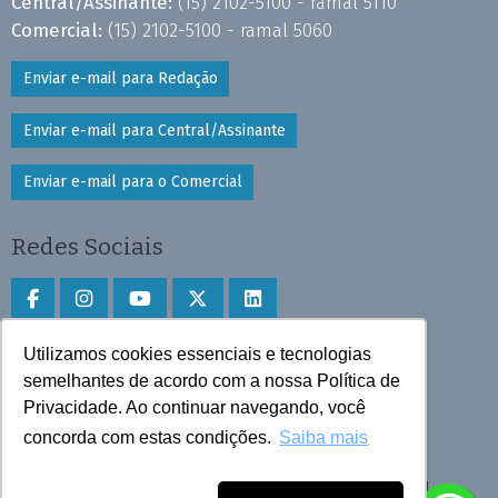
Central/Assinante:
(15) 2102-5100 - ramal 5110
Comercial:
(15) 2102-5100 - ramal 5060
Enviar e-mail para Redação
Enviar e-mail para Central/Assinante
Enviar e-mail para o Comercial
Redes Sociais
Utilizamos cookies essenciais e tecnologias
Faça download do aplicativo
semelhantes de acordo com a nossa Política de
Play Store e App Store
Privacidade. Ao continuar navegando, você
concorda com estas condições.
Saiba mais
Todos os direitos reservados © 2025 Cruzeiro do Sul