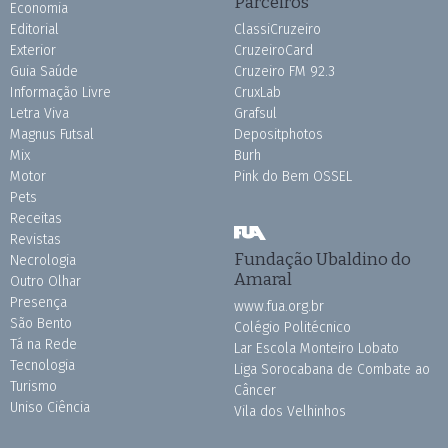
Parceiros
Economia
Editorial
ClassiCruzeiro
Exterior
CruzeiroCard
Guia Saúde
Cruzeiro FM 92.3
Informação Livre
CruxLab
Letra Viva
Grafsul
Magnus Futsal
Depositphotos
Mix
Burh
Motor
Pink do Bem OSSEL
Pets
Receitas
Revistas
Fundação Ubaldino do
Necrologia
Amaral
Outro Olhar
Presença
www.fua.org.br
São Bento
Colégio Politécnico
Tá na Rede
Lar Escola Monteiro Lobato
Tecnologia
Liga Sorocabana de Combate ao
Turismo
Câncer
Uniso Ciência
Vila dos Velhinhos