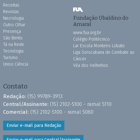
Receitas
Revistas
Fundação Ubaldino do
Necrologia
Amaral
Outro Olhar
Presença
www.fua.org.br
São Bento
Colégio Politécnico
Tá na Rede
Lar Escola Monteiro Lobato
Tecnologia
Liga Sorocabana de Combate ao
Turismo
Câncer
Uniso Ciência
Vila dos Velhinhos
Contato
Redação:
(15) 99789-3913
Central/Assinante:
(15) 2102-5100 - ramal 5110
Comercial:
(15) 2102-5100 - ramal 5060
Enviar e-mail para Redação
Enviar e-mail para Central/Assinante