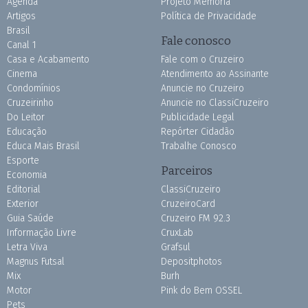
Agenda
Projeto Memória
Artigos
Política de Privacidade
Brasil
Fale conosco
Canal 1
Casa e Acabamento
Fale com o Cruzeiro
Cinema
Atendimento ao Assinante
Condomínios
Anuncie no Cruzeiro
Cruzeirinho
Anuncie no ClassiCruzeiro
Do Leitor
Publicidade Legal
Educação
Repórter Cidadão
Educa Mais Brasil
Trabalhe Conosco
Esporte
Parceiros
Economia
Editorial
ClassiCruzeiro
Exterior
CruzeiroCard
Guia Saúde
Cruzeiro FM 92.3
Informação Livre
CruxLab
Letra Viva
Grafsul
Magnus Futsal
Depositphotos
Mix
Burh
Motor
Pink do Bem OSSEL
Pets