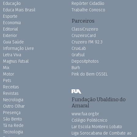
Educação
Repórter Cidadão
Educa Mais Brasil
Trabalhe Conosco
Esporte
Parceiros
Economia
Editorial
ClassiCruzeiro
Exterior
CruzeiroCard
Guia Saúde
Cruzeiro FM 92.3
Informação Livre
CruxLab
Letra Viva
Grafsul
Magnus Futsal
Depositphotos
Mix
Burh
Motor
Pink do Bem OSSEL
Pets
Receitas
Revistas
Fundação Ubaldino do
Necrologia
Amaral
Outro Olhar
Presença
www.fua.org.br
São Bento
Colégio Politécnico
Tá na Rede
Lar Escola Monteiro Lobato
Tecnologia
Liga Sorocabana de Combate ao