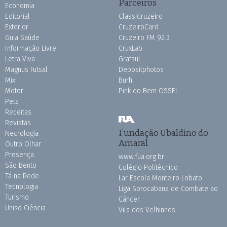
Parceiros
Economia
Editorial
ClassiCruzeiro
Exterior
CruzeiroCard
Guia Saúde
Cruzeiro FM 92.3
Informação Livre
CruxLab
Letra Viva
Grafsul
Magnus Futsal
Depositphotos
Mix
Burh
Motor
Pink do Bem OSSEL
Pets
Receitas
Revistas
Fundação Ubaldino do
Necrologia
Amaral
Outro Olhar
Presença
www.fua.org.br
São Bento
Colégio Politécnico
Tá na Rede
Lar Escola Monteiro Lobato
Tecnologia
Liga Sorocabana de Combate ao
Turismo
Câncer
Uniso Ciência
Vila dos Velhinhos