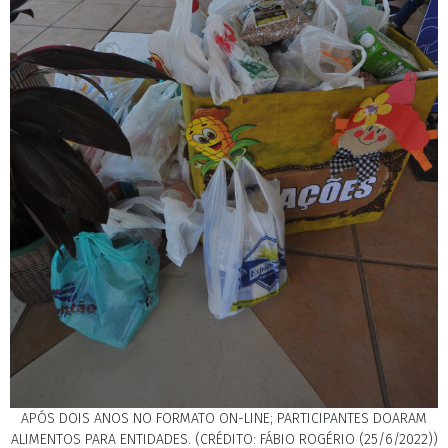
APÓS DOIS ANOS NO FORMATO ON-LINE; PARTICIPANTES DOARAM
ALIMENTOS PARA ENTIDADES. (CRÉDITO: FÁBIO ROGÉRIO (25/6/2022))