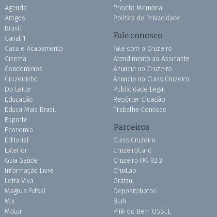
Agenda
Projeto Memória
Artigos
Política de Privacidade
Brasil
Fale conosco
Canal 1
Casa e Acabamento
Fale com o Cruzeiro
Cinema
Atendimento ao Assinante
Condomínios
Anuncie no Cruzeiro
Cruzeirinho
Anuncie no ClassiCruzeiro
Do Leitor
Publicidade Legal
Educação
Repórter Cidadão
Educa Mais Brasil
Trabalhe Conosco
Esporte
Parceiros
Economia
Editorial
ClassiCruzeiro
Exterior
CruzeiroCard
Guia Saúde
Cruzeiro FM 92.3
Informação Livre
CruxLab
Letra Viva
Grafsul
Magnus Futsal
Depositphotos
Mix
Burh
Motor
Pink do Bem OSSEL