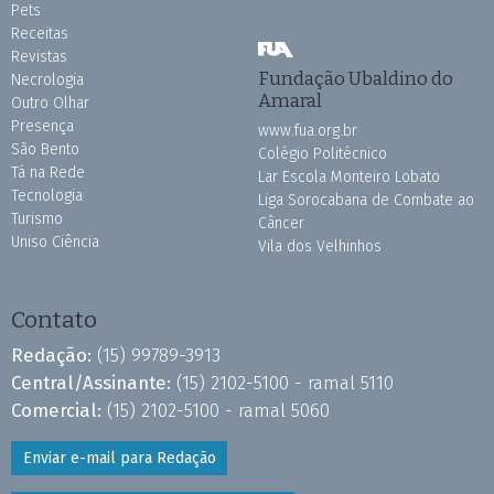
Pets
Receitas
Revistas
Fundação Ubaldino do
Necrologia
Amaral
Outro Olhar
Presença
www.fua.org.br
São Bento
Colégio Politécnico
Tá na Rede
Lar Escola Monteiro Lobato
Tecnologia
Liga Sorocabana de Combate ao
Turismo
Câncer
Uniso Ciência
Vila dos Velhinhos
Contato
Redação:
(15) 99789-3913
Central/Assinante:
(15) 2102-5100 - ramal 5110
Comercial:
(15) 2102-5100 - ramal 5060
Enviar e-mail para Redação