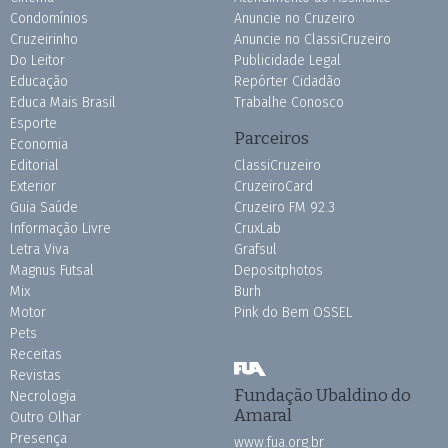
Condomínios
Anuncie no Cruzeiro
Cruzeirinho
Anuncie no ClassiCruzeiro
Do Leitor
Publicidade Legal
Educação
Repórter Cidadão
Educa Mais Brasil
Trabalhe Conosco
Esporte
Parceiros
Economia
Editorial
ClassiCruzeiro
Exterior
CruzeiroCard
Guia Saúde
Cruzeiro FM 92.3
Informação Livre
CruxLab
Letra Viva
Grafsul
Magnus Futsal
Depositphotos
Mix
Burh
Motor
Pink do Bem OSSEL
Pets
Receitas
Revistas
Fundação Ubaldino do
Necrologia
Amaral
Outro Olhar
Presença
www.fua.org.br