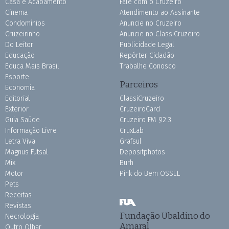
Casa e Acabamento
Fale com o Cruzeiro
Cinema
Atendimento ao Assinante
Condomínios
Anuncie no Cruzeiro
Cruzeirinho
Anuncie no ClassiCruzeiro
Do Leitor
Publicidade Legal
Educação
Repórter Cidadão
Educa Mais Brasil
Trabalhe Conosco
Esporte
Parceiros
Economia
Editorial
ClassiCruzeiro
Exterior
CruzeiroCard
Guia Saúde
Cruzeiro FM 92.3
Informação Livre
CruxLab
Letra Viva
Grafsul
Magnus Futsal
Depositphotos
Mix
Burh
Motor
Pink do Bem OSSEL
Pets
Receitas
Revistas
Fundação Ubaldino do
Necrologia
Amaral
Outro Olhar