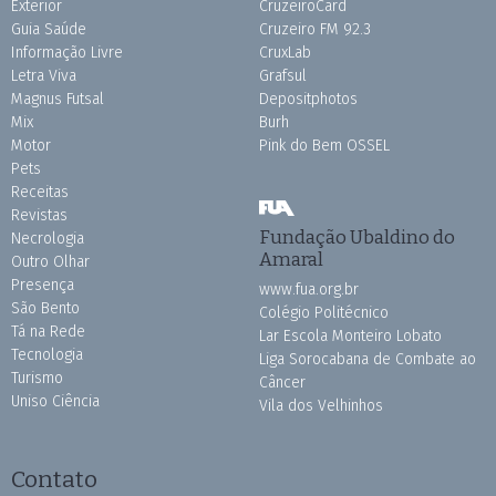
Exterior
CruzeiroCard
Guia Saúde
Cruzeiro FM 92.3
Informação Livre
CruxLab
Letra Viva
Grafsul
Magnus Futsal
Depositphotos
Mix
Burh
Motor
Pink do Bem OSSEL
Pets
Receitas
Revistas
Fundação Ubaldino do
Necrologia
Amaral
Outro Olhar
Presença
www.fua.org.br
São Bento
Colégio Politécnico
Tá na Rede
Lar Escola Monteiro Lobato
Tecnologia
Liga Sorocabana de Combate ao
Turismo
Câncer
Uniso Ciência
Vila dos Velhinhos
Contato