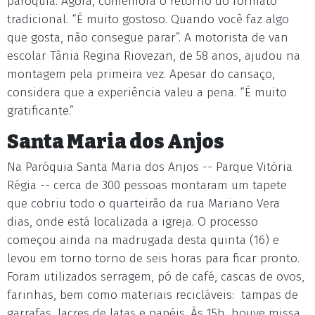
paróquia. Agora, comemora o retorno do formato
tradicional. “É muito gostoso. Quando você faz algo
que gosta, não consegue parar”. A motorista de van
escolar Tânia Regina Riovezan, de 58 anos, ajudou na
montagem pela primeira vez. Apesar do cansaço,
considera que a experiência valeu a pena. “É muito
gratificante.”
Santa Maria dos Anjos
Na Paróquia Santa Maria dos Anjos -- Parque Vitória
Régia -- cerca de 300 pessoas montaram um tapete
que cobriu todo o quarteirão da rua Mariano Vera
dias, onde está localizada a igreja. O processo
começou ainda na madrugada desta quinta (16) e
levou em torno torno de seis horas para ficar pronto.
Foram utilizados serragem, pó de café, cascas de ovos,
farinhas, bem como materiais recicláveis: tampas de
garrafas, lacres de latas e papéis. Às 15h, houve missa,