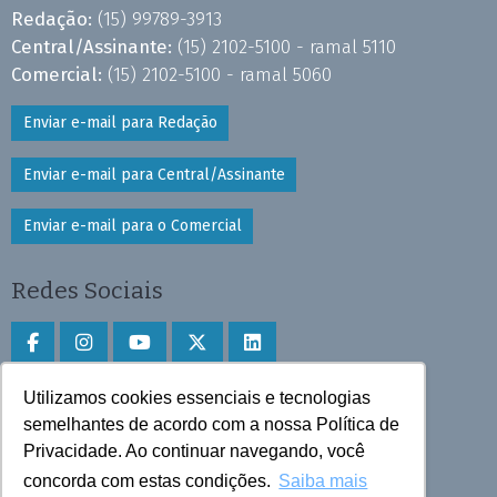
Redação:
(15) 99789-3913
Central/Assinante:
(15) 2102-5100 - ramal 5110
Comercial:
(15) 2102-5100 - ramal 5060
Enviar e-mail para Redação
Enviar e-mail para Central/Assinante
Enviar e-mail para o Comercial
Redes Sociais
Utilizamos cookies essenciais e tecnologias
Faça download do aplicativo
semelhantes de acordo com a nossa Política de
Play Store e App Store
Privacidade. Ao continuar navegando, você
concorda com estas condições.
Saiba mais