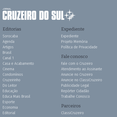
Editorias
Expediente
Sorocaba
Expediente
Agenda
Projeto Memória
Artigos
Política de Privacidade
Brasil
Fale conosco
Canal 1
Casa e Acabamento
Fale com o Cruzeiro
Cinema
Atendimento ao Assinante
Condomínios
Anuncie no Cruzeiro
Cruzeirinho
Anuncie no ClassiCruzeiro
Do Leitor
Publicidade Legal
Educação
Repórter Cidadão
Educa Mais Brasil
Trabalhe Conosco
Esporte
Parceiros
Economia
Editorial
ClassiCruzeiro