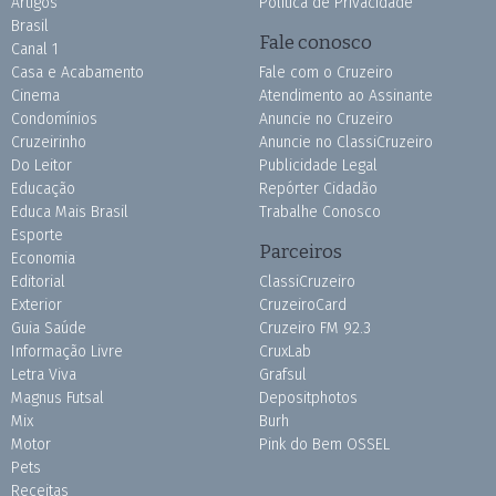
Artigos
Política de Privacidade
Brasil
Fale conosco
Canal 1
Casa e Acabamento
Fale com o Cruzeiro
Cinema
Atendimento ao Assinante
Condomínios
Anuncie no Cruzeiro
Cruzeirinho
Anuncie no ClassiCruzeiro
Do Leitor
Publicidade Legal
Educação
Repórter Cidadão
Educa Mais Brasil
Trabalhe Conosco
Esporte
Parceiros
Economia
Editorial
ClassiCruzeiro
Exterior
CruzeiroCard
Guia Saúde
Cruzeiro FM 92.3
Informação Livre
CruxLab
Letra Viva
Grafsul
Magnus Futsal
Depositphotos
Mix
Burh
Motor
Pink do Bem OSSEL
Pets
Receitas