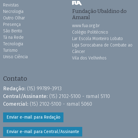
Revistas
Fundação Ubaldino do
Necrologia
Amaral
Outro Olhar
Presença
www.fua.org.br
São Bento
Colégio Politécnico
Tá na Rede
Lar Escola Monteiro Lobato
Tecnologia
Liga Sorocabana de Combate ao
Turismo
Câncer
Uniso Ciência
Vila dos Velhinhos
Contato
Redação:
(15) 99789-3913
Central/Assinante:
(15) 2102-5100 - ramal 5110
Comercial:
(15) 2102-5100 - ramal 5060
Enviar e-mail para Redação
Enviar e-mail para Central/Assinante