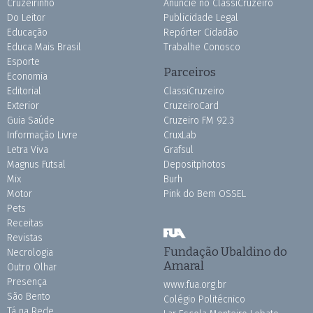
Cruzeirinho
Anuncie no ClassiCruzeiro
Do Leitor
Publicidade Legal
Educação
Repórter Cidadão
Educa Mais Brasil
Trabalhe Conosco
Esporte
Parceiros
Economia
Editorial
ClassiCruzeiro
Exterior
CruzeiroCard
Guia Saúde
Cruzeiro FM 92.3
Informação Livre
CruxLab
Letra Viva
Grafsul
Magnus Futsal
Depositphotos
Mix
Burh
Motor
Pink do Bem OSSEL
Pets
Receitas
Revistas
Fundação Ubaldino do
Necrologia
Amaral
Outro Olhar
Presença
www.fua.org.br
São Bento
Colégio Politécnico
Tá na Rede