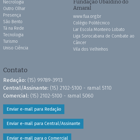
Fundação Ubaldino do
Necrologia
Amaral
Outro Olhar
Presença
www.fua.org.br
São Bento
Colégio Politécnico
Tá na Rede
Lar Escola Monteiro Lobato
Tecnologia
Liga Sorocabana de Combate ao
Turismo
Câncer
Uniso Ciência
Vila dos Velhinhos
Contato
Redação:
(15) 99789-3913
Central/Assinante:
(15) 2102-5100 - ramal 5110
Comercial:
(15) 2102-5100 - ramal 5060
Enviar e-mail para Redação
Enviar e-mail para Central/Assinante
Enviar e-mail para o Comercial