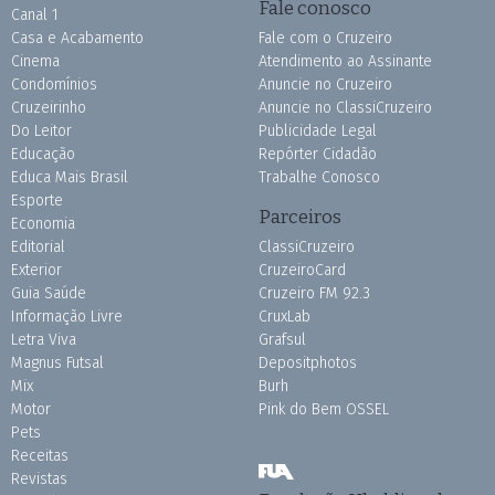
Fale conosco
Canal 1
Casa e Acabamento
Fale com o Cruzeiro
Cinema
Atendimento ao Assinante
Condomínios
Anuncie no Cruzeiro
Cruzeirinho
Anuncie no ClassiCruzeiro
Do Leitor
Publicidade Legal
Educação
Repórter Cidadão
Educa Mais Brasil
Trabalhe Conosco
Esporte
Parceiros
Economia
Editorial
ClassiCruzeiro
Exterior
CruzeiroCard
Guia Saúde
Cruzeiro FM 92.3
Informação Livre
CruxLab
Letra Viva
Grafsul
Magnus Futsal
Depositphotos
Mix
Burh
Motor
Pink do Bem OSSEL
Pets
Receitas
Revistas