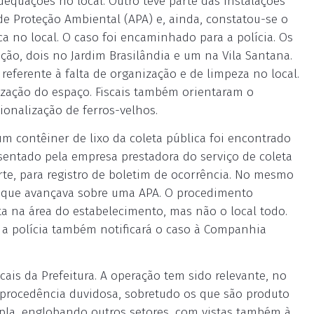
equações no local. Outro teve parte das instalações
e Proteção Ambiental (APA) e, ainda, constatou-se o
ca no local. O caso foi encaminhado para a polícia. Os
ão, dois no Jardim Brasilândia e um na Vila Santana.
 referente à falta de organização e de limpeza no local.
tização do espaço. Fiscais também orientaram o
onalização de ferros-velhos.
m contêiner de lixo da coleta pública foi encontrado
esentado pela empresa prestadora do serviço de coleta
orte, para registro de boletim de ocorrência. No mesmo
, que avançava sobre uma APA. O procedimento
ta na área do estabelecimento, mas não o local todo.
 a polícia também notificará o caso à Companhia
cais da Prefeitura. A operação tem sido relevante, no
e procedência duvidosa, sobretudo os que são produto
pla, englobando outros setores, com vistas também à