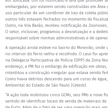
em Sorocaba. Um foi notificado e terá que promover ad
embargadas, por estarem sendo construídas em Área d
uso particular de um contêiner de lixo da coleta públi
outros três estavam fechados no momento da fiscalizaç
Outro, na Vila Barão, recebeu notificação da Zoonoses,
O setor, inclusive, programou a desratização e a dede
responsável sobre normas administrativas e de operaci
A operação ainda esteve no bairro do Mineirão, onde u
no interior do ferro-velho e recolhido. O caso foi apr
na Delegacia Participativa de Polícia (DPP) da Zona N
endereço, a PM fez o embargo de edificação em obras
interditou a construção irregular que estava sendo fei
Como havia detritos descendo para um curso de água,
Ambiental do Estado de São Paulo (Cetesb).
“A ação toda mobilizou cinco GCMs, seis PMs e nove fis
sentido de identificar locais de venda de materiais d
de furto. Além de o fato de ser uma operação mais am