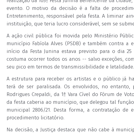
realização da 105ª Festa Junina Beneficente da cidade
evento. O motivo da decisão é a falta de procedime
Entretenimento, responsável pela festa. A liminar ai
instituição, que teria lucro considerável, sem se subm
A ação civil pública foi movida pelo Ministério Públ
município Fabíola Alves (PSDB) e também contra a 
início da Festa Junina estava previsto para o dia 
costuma ocorrer todos os anos -- salvo exceções, co
seu pico em termos de transmissibilidade e letalidade.
A estrutura para receber os artistas e o público já 
terá de ser paralisada. Os envolvidos, no entanto,
Rodrigues Crepaldi, da 1ª Vara Cível do Fórum de Vo
da festa caberia ao município, que delegou tal função
municipal 2806/21. Desta forma, a contratação de e
procedimento licitatório.
Na decisão, a Justiça destaca que não cabe à munic