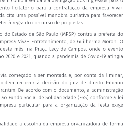
, bem como a venda e a divulgação dos ingressos para o
nto licitatório para a contratação da empresa Viva+
nda cita uma possível manobra burlativa para favorecer
eter à regra do concurso de propostas.
ico do Estado de São Paulo (MPSP) contra a prefeita do
empresa Viva+ Entretenimento, de Guilherme Moron. O
25 deste mês, na Praça Lecy de Campos, onde o evento
mo 2020 e 2021, quando a pandemia de Covid-19 atingia
havia começado a ser montada e, por conta da liminar,
 podem recorrer à decisão do juiz de direito Fabiano
torantim. De acordo com o documento, a administração
 ao Fundo Social de Solidariedade (FSS) conforme a lei
mpresa particular para a organização da festa exige
ipalidade a escolha da empresa organizadora de forma